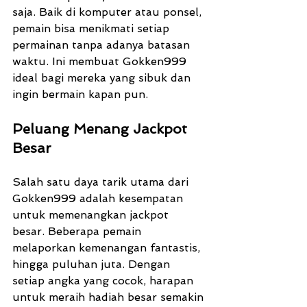
saja. Baik di komputer atau ponsel, 
pemain bisa menikmati setiap 
permainan tanpa adanya batasan 
waktu. Ini membuat Gokken999 
ideal bagi mereka yang sibuk dan 
ingin bermain kapan pun.
Peluang Menang Jackpot 
Besar
Salah satu daya tarik utama dari 
Gokken999 adalah kesempatan 
untuk memenangkan jackpot 
besar. Beberapa pemain 
melaporkan kemenangan fantastis, 
hingga puluhan juta. Dengan 
setiap angka yang cocok, harapan 
untuk meraih hadiah besar semakin 