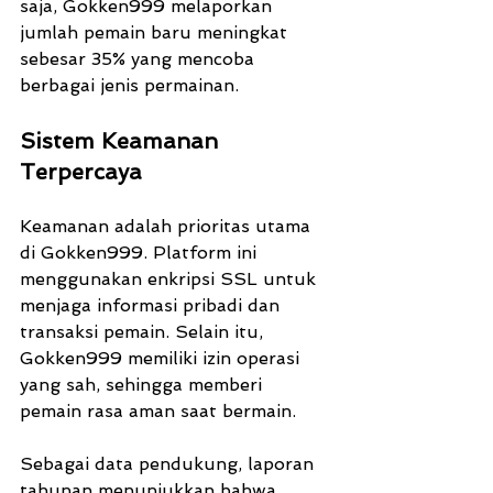
saja, Gokken999 melaporkan 
jumlah pemain baru meningkat 
sebesar 35% yang mencoba 
berbagai jenis permainan.
Sistem Keamanan 
Terpercaya
Keamanan adalah prioritas utama 
di Gokken999. Platform ini 
menggunakan enkripsi SSL untuk 
menjaga informasi pribadi dan 
transaksi pemain. Selain itu, 
Gokken999 memiliki izin operasi 
yang sah, sehingga memberi 
pemain rasa aman saat bermain.
Sebagai data pendukung, laporan 
tahunan menunjukkan bahwa 