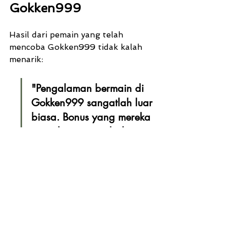
Gokken999
Hasil dari pemain yang telah 
mencoba Gokken999 tidak kalah 
menarik:
"Pengalaman bermain di 
Gokken999 sangatlah luar 
biasa. Bonus yang mereka 
tawarkan menambah 
keseruan." – Andi, 32 
tahun.
"Dukungan pelanggan 
yang responsif membuat 
saya nyaman. Penarikan 