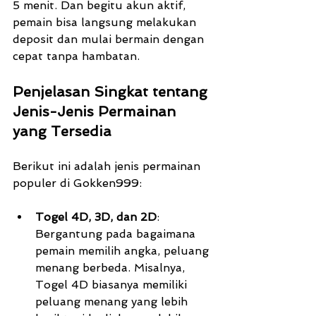
5 menit. Dan begitu akun aktif, 
pemain bisa langsung melakukan 
deposit dan mulai bermain dengan 
cepat tanpa hambatan.
Penjelasan Singkat tentang 
Jenis-Jenis Permainan 
yang Tersedia
Berikut ini adalah jenis permainan 
populer di Gokken999:
Togel 4D, 3D, dan 2D
: 
Bergantung pada bagaimana 
pemain memilih angka, peluang 
menang berbeda. Misalnya, 
Togel 4D biasanya memiliki 
peluang menang yang lebih 