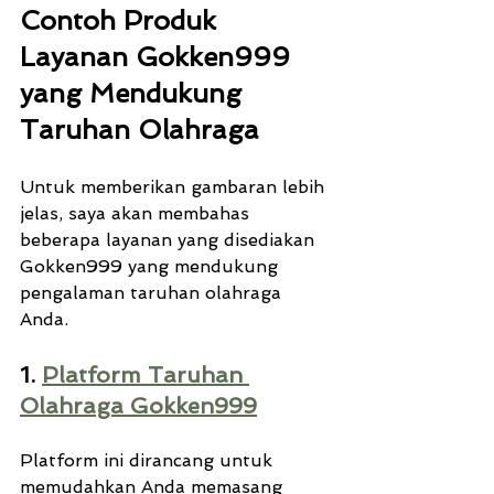
Contoh Produk 
Layanan Gokken999 
yang Mendukung 
Taruhan Olahraga
Untuk memberikan gambaran lebih 
jelas, saya akan membahas 
beberapa layanan yang disediakan 
Gokken999 yang mendukung 
pengalaman taruhan olahraga 
Anda.
1. 
Platform Taruhan 
Olahraga Gokken999
Platform ini dirancang untuk 
memudahkan Anda memasang 