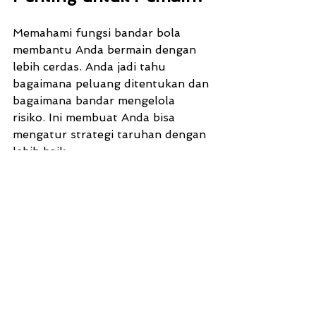
Memahami fungsi bandar bola 
membantu Anda bermain dengan 
lebih cerdas. Anda jadi tahu 
bagaimana peluang ditentukan dan 
bagaimana bandar mengelola 
risiko. Ini membuat Anda bisa 
mengatur strategi taruhan dengan 
lebih baik.
Selain itu, dengan mengetahui 
peran bandar bola, Anda bisa 
mengenali tanda-tanda bandar 
yang tidak jujur. Ini penting agar 
Anda terhindar dari penipuan dan 
kerugian.
Sebagai contoh, bandar yang 