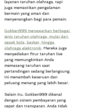
layanan taruhan olahraga, tapi 
juga memastikan pengalaman 
bermain yang aman dan 
menyenangkan bagi para pemain.
Gokken999 menawarkan berbagai 
jenis taruhan olahraga, mulai dari 
sepak bola, basket, hingga 
olahraga elektronik
. Mereka juga 
menyediakan fitur taruhan live 
yang memungkinkan Anda 
memasang taruhan saat 
pertandingan sedang berlangsung. 
Ini menambah keseruan dan 
peluang menang yang lebih besar.
Selain itu, Gokken999 dikenal 
dengan sistem pembayaran yang 
cepat dan transparan. Anda tidak 