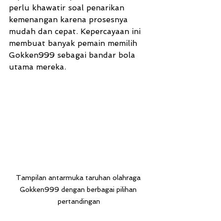
perlu khawatir soal penarikan 
kemenangan karena prosesnya 
mudah dan cepat. Kepercayaan ini 
membuat banyak pemain memilih 
Gokken999 sebagai bandar bola 
utama mereka.
Tampilan antarmuka taruhan olahraga 
Gokken999 dengan berbagai pilihan 
pertandingan