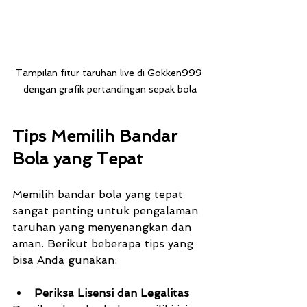
Tampilan fitur taruhan live di Gokken999 
dengan grafik pertandingan sepak bola
Tips Memilih Bandar 
Bola yang Tepat
Memilih bandar bola yang tepat 
sangat penting untuk pengalaman 
taruhan yang menyenangkan dan 
aman. Berikut beberapa tips yang 
bisa Anda gunakan:
Periksa Lisensi dan Legalitas