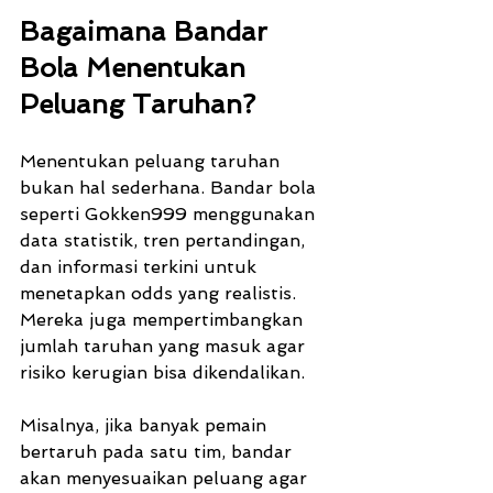
Bagaimana Bandar 
Bola Menentukan 
Peluang Taruhan?
Menentukan peluang taruhan 
bukan hal sederhana. Bandar bola 
seperti Gokken999 menggunakan 
data statistik, tren pertandingan, 
dan informasi terkini untuk 
menetapkan odds yang realistis. 
Mereka juga mempertimbangkan 
jumlah taruhan yang masuk agar 
risiko kerugian bisa dikendalikan.
Misalnya, jika banyak pemain 
bertaruh pada satu tim, bandar 
akan menyesuaikan peluang agar 