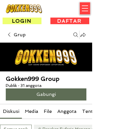
LOGIN
DAFTAR
Grup
Gokken999 Group
Publik
·
31 anggota
Gabungi
Diskusi
Media
File
Anggota
Tentang