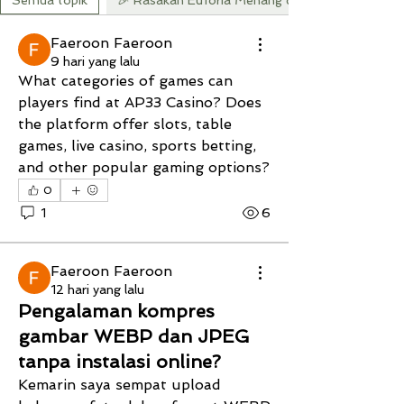
Semua topik
🎉 Rasakan Euforia Menang di GOKKEN999! (1)
Faeroon Faeroon
9 hari yang lalu
What categories of games can 
players find at AP33 Casino? Does 
the platform offer slots, table 
games, live casino, sports betting, 
and other popular gaming options?
0
1
6
Faeroon Faeroon
12 hari yang lalu
Pengalaman kompres
gambar WEBP dan JPEG
tanpa instalasi online?
Kemarin saya sempat upload 